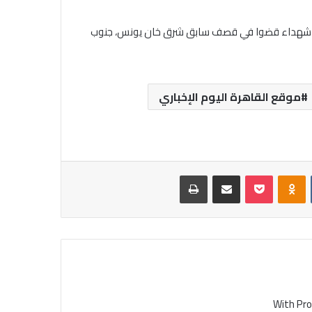
انتشلت في الساعات الماضية طواقم الإنقاذ، قبل قليل، جثامين 3 شهداء قضوا في قصف سابق شرق خان يونس، جنوب
موقع القاهرة اليوم الإخباري
‏VKontakte
Odnoklassniki
بوكيت
مشاركة عبر البريد
طباعة
With Pro