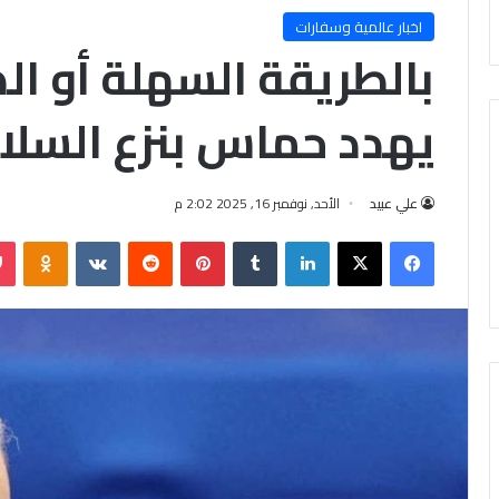
اخبار عالمية وسفارات
بالطريقة السهلة أو الص
يهدد حماس بنزع السلا
علي عبيد
الأحد, نوفمبر 16, 2025 2:02 م
فيسبوك
X
لينكدإن
‏Tumblr
بينتيريست
‏Reddit
‏VKontakte
Odnoklassniki