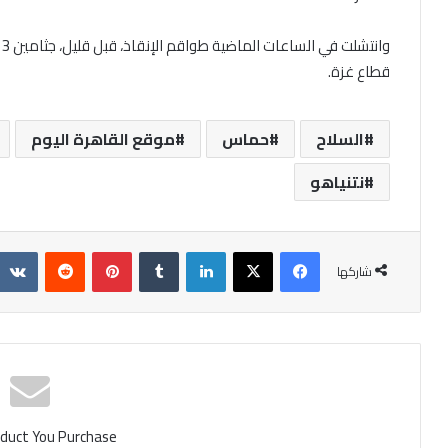
و
قطاع غزة.
السلاح
حماس
موقع القاهرة اليوم
نتنياهو
فيسبوك
X
لينكدإن
‏Tumblr
بينتيريست
‏Reddit
شاركها
duct You Purchase