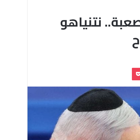
عبة.. نتنياهو
ح
بوكيت