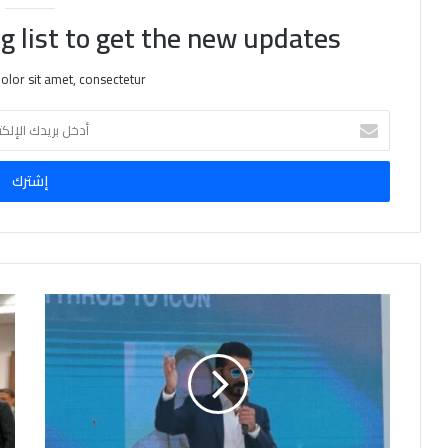
g list to get the new updates!
lor sit amet, consectetur.
أ
د
خ
ل
ب
ر
ي
د
ك
ا
ل
إ
ل
ك
ت
ر