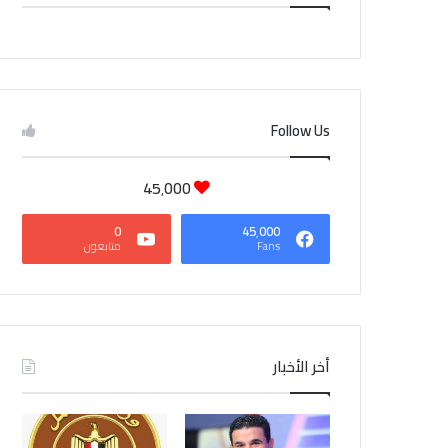
CAIRO WEATHER
Follow Us
45٬000
0
45٬000
Fans
متابعون
أخر الأخبار