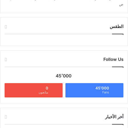
ص
الطقس
CAIRO WEATHER
Follow Us
45٬000
0
45٬000
Fans
متابعون
أخر الأخبار