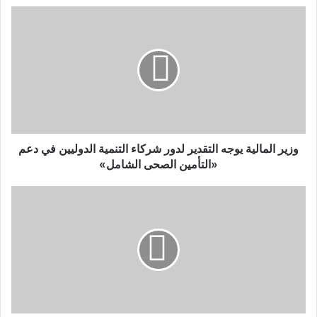
د
ك
ا
ل
إ
ل
ك
ت
ر
و
وزير المالية يوجه التقدير لدور شركاء التنمية الدوليين في دعم
ن
«التأمين الصحى الشامل»
ي