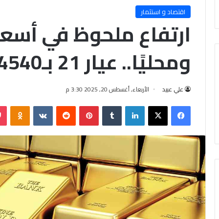
اقتصاد و استثمار
ارتفاع ملحوظ في أسعار
ومحليًا.. عيار 21 بـ4540 جنيه
علي عبيد
الأربعاء, أغسطس 20, 2025 3:30 م
فيسبوك
X
لينكدإن
‏Tumblr
بينتيريست
‏Reddit
‏VKontakte
Odnoklassniki