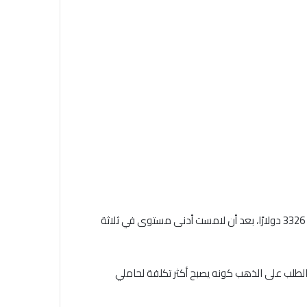
وبحلول “جولد بيليون”، ارتفعت الأونصة العالمية بنسبة 0.2% لتسجل 3326 دولارًا، بعد أن لامست أدنى مستوى في ثلاثة
الطلب على الذهب كونه يصبح أكثر تكلفة لحاملي