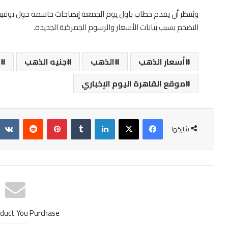
ويُنتظر أن يقدم خطاب باول يوم الجمعة إيضاحات حاسمة حول توق
التضخم بسبب بيانات الأسعار والرسوم الجمركية الجديدة.
أسعار الذهب
الذهب
جنيه الذهب
م
موقع القاهرة اليوم الإخباري
فيسبوك
X
لينكدإن
‏Tumblr
بينتيريست
‏Reddit
شاركها
duct You Purchase