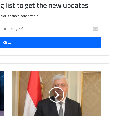
g list to get the new updates!
lor sit amet, consectetur.
أ
د
خ
ل
ب
ر
ي
د
ك
ا
ل
إ
ل
ك
ت
ر
و